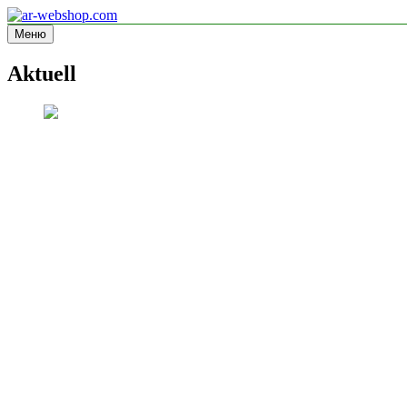
Перейти
к
Меню
ar-webshop.com
Informationsseite
содержимому
Aktuell