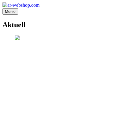
Перейти
к
Меню
ar-webshop.com
Informationsseite
содержимому
Aktuell