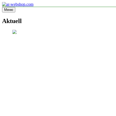
Перейти
к
Меню
ar-webshop.com
Informationsseite
содержимому
Aktuell